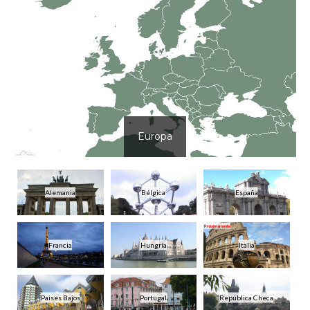
Europa
Alemania
Bélgica
España
Próximamente
Francia
Hungría
Italia
Paises Bajos
Portugal
República Checa