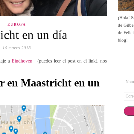
¡Hola! S
EUROPA
de Gilbe
icht en un día
de Felic
blog!
16 marzo 2018
iaje a
Eindhoven ,
(puedes leer el post en el link), nos
r en Maastricht en un
Nomb
*
Corr
elect
*