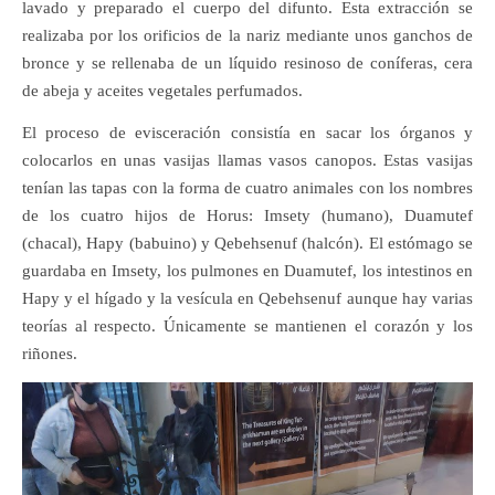
lavado y preparado el cuerpo del difunto. Esta extracción se
realizaba por los orificios de la nariz mediante unos ganchos de
bronce y se rellenaba de un líquido resinoso de coníferas, cera
de abeja y aceites vegetales perfumados.
El proceso de evisceración consistía en sacar los órganos y
colocarlos en unas vasijas llamas vasos canopos. Estas vasijas
tenían las tapas con la forma de cuatro animales con los nombres
de los cuatro hijos de Horus: Imsety (humano), Duamutef
(chacal), Hapy (babuino) y Qebehsenuf (halcón). El estómago se
guardaba en Imsety, los pulmones en Duamutef, los intestinos en
Hapy y el hígado y la vesícula en Qebehsenuf aunque hay varias
teorías al respecto. Únicamente se mantienen el corazón y los
riñones.