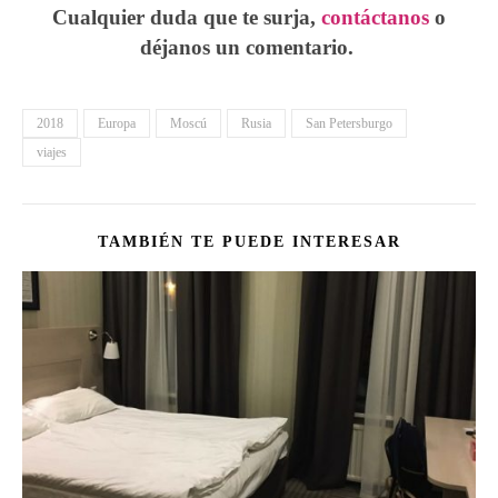
Cualquier duda que te surja,
contáctanos
o
déjanos un comentario.
2018
Europa
Moscú
Rusia
San Petersburgo
viajes
TAMBIÉN TE PUEDE INTERESAR