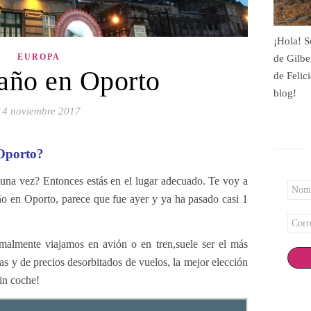
¡Hola! S
EUROPA
de Gilbe
 año en Oporto
de Felic
blog!
14 noviembre 2017
 Oporto?
guna vez? Entonces estás en el lugar adecuado. Te voy a
Nomb
año en Oporto, parece que fue ayer y ya ha pasado casi 1
*
Corr
elect
malmente viajamos en avión o en tren,suele ser el más
*
as y de precios desorbitados de vuelos, la mejor elección
sin coche!