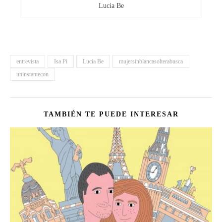
Lucia Be
entrevista
Isa Pi
Lucia Be
mujersinblancasolterabusca
uninstantecon
TAMBIÉN TE PUEDE INTERESAR