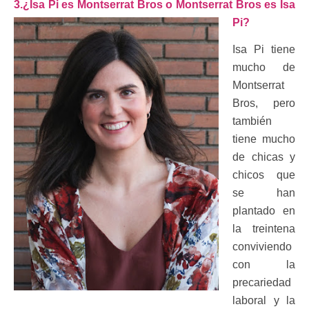
3.¿Isa Pi es Montserrat Bros o Montserrat Bros es Isa
Pi?
Isa Pi tiene
mucho de
Montserrat
Bros, pero
también
tiene mucho
de chicas y
chicos que
se han
plantado en
la treintena
conviviendo
con la
precariedad
laboral y la