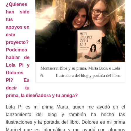
¿Quienes
han sido
tus
apoyos en
este
proyecto?
Podemos
hablar de
Lola Pi y
Montserrat Bros y su prima, Marta Bros, o Lola
Dolores
Pi. Ilustradora del blog y portada del libro.
Pi? Es
decir tu
prima, la diseñadora y tu amiga?
Lola Pi es mi prima Marta, quien me ayudó en el
lanzamiento del blog y también ha hecho las
ilustraciones y la portada del libro. Dolores es mi prima
Maricel que es informática y me ayudó con algunos