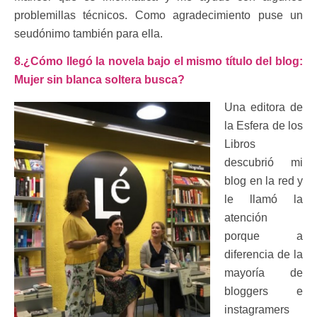
problemillas técnicos. Como agradecimiento puse un
seudónimo también para ella.
8.¿Cómo llegó la novela bajo el mismo título del blog:
Mujer sin blanca soltera busca?
Una editora de
la Esfera de los
Libros
descubrió mi
blog en la red y
le llamó la
atención
porque a
diferencia de la
mayoría de
bloggers e
instagramers