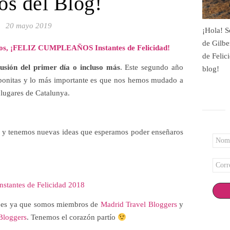
os del Blog!
20 mayo 2019
¡Hola! S
de Gilbe
años, ¡FELIZ CUMPLEAÑOS Instantes de Felicidad!
de Felic
usión del primer día o incluso más
. Este segundo año
blog!
onitas y lo más importante es que nos hemos mudado a
lugares de Catalunya.
y tenemos nuevas ideas que esperamos poder enseñaros
Nomb
*
Corr
elect
*
nstantes de Felicidad 2018
ajes ya que somos miembros de
Madrid Travel Bloggers
y
Bloggers
. Tenemos el corazón partío